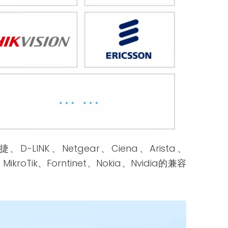
锐捷、D-LINK、Netgear、Ciena、Arista、
MikroTik、Forntinet、Nokia、Nvidia的兼容