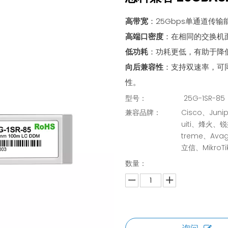
高带宽
：25Gbps单通道传
高端口密度
：在相同的交换机
低功耗
：功耗更低，有助于降
向后兼容性
：支持双速率，可同
性。
型号：
25G-1SR-85
兼容品牌：
Cisco、Juni
uiti、烽火、锐捷
treme、A
立信、MikroTi
数量：