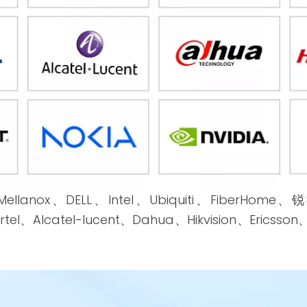
ellanox、DELL、Intel、Ubiquiti、FiberHome、
l、Alcatel-lucent、Dahua、Hikvision、Ericsson、