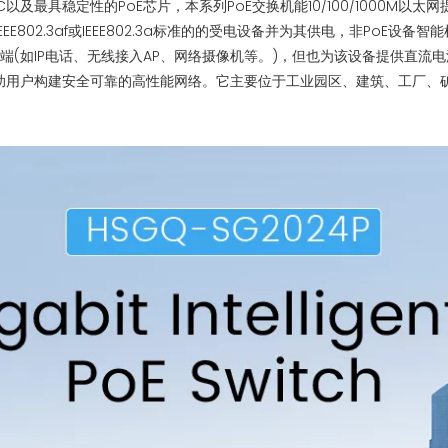
及最具稳定性的PoE芯片，本系列PoE交换机能10/100/1000M以太网
E802.3af或IEEE802.3a标准的的受电设备并为其供电，非PoE设
终端(如IP电话、无线接入AP、网络摄像机等。)，但也为该设备提供直
用户构建安全可靠的高性能网络。它主要位于工业园区、建筑、工厂、矿