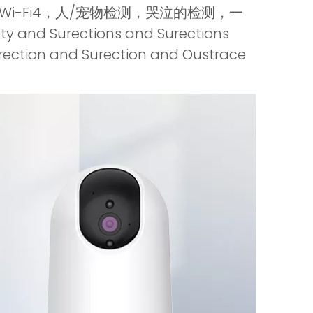
，Wi-Fi4，人/宠物检测，哭泣的检测，一
rections and Surections
ection and Surection and Oustrace