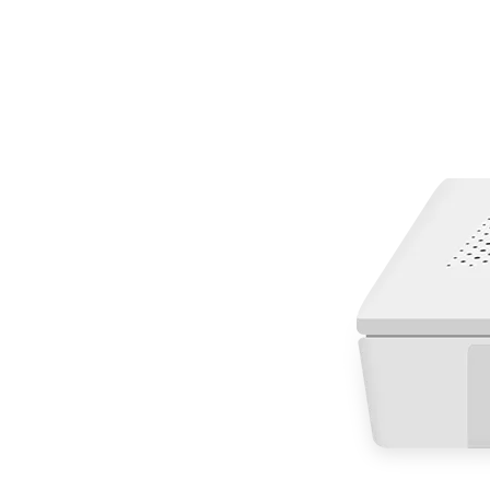
["whatsapp","linkedin","line","facebook"]