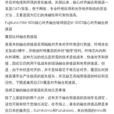
并且对电缆和环境的变化敏感。长期以来，核心对齐融合剪接器一
直是CATV安装，骨干网络，专业纤维应用和光学组件制造的首选
方法，主要是因为它们的准确性和可靠性很高。
Fujikura FSM-80S核心对齐融合链球固定kl-300T核心对齐融合拼
接器
覆层比对融合剪接器
更基本的融合拼接器采用隔板对齐来对齐纤维进行剪接。纤维坐在
支架或V槽中，并根据纤维覆层的外径“物理”排列。纤维芯向内和
向外调整。这种方法的优点是所需的技术是低成本，快速对齐和拼
接，因此它仍然用于低成本的现场融合拼接器和色带拼接器。但
是，由于外径是对齐的，并不意味着芯子将完全对齐。覆层比对拼
接器通常会产生较高的损失接头，并且缺乏高端剪接器的特征和灵
活性。下图是藤库拉22S覆盖对齐融合剪接器。
选择正确的融合拼接器的其他注意事项
除了上面提到的两个点外，还有关于融合剪接器的其他常见感官，
这也可能有助于您做出决定。在市场上，著名的融合拼接品牌是来
自日本的藤库拉，Sumitomo和Furukawa，来自韩国的Inno和