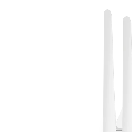
["whatsapp","linkedin","line","facebook"]