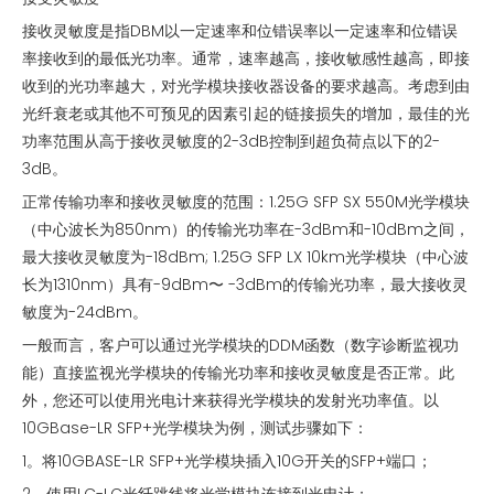
接收灵敏度是指DBM以一定速率和位错误率以一定速率和位错误
率接收到的最低光功率。通常，速率越高，接收敏感性越高，即接
收到的光功率越大，对光学模块接收器设备的要求越高。考虑到由
光纤衰老或其他不可预见的因素引起的链接损失的增加，最佳的光
功率范围从高于接收灵敏度的2-3dB控制到超负荷点以下的2-
3dB。
正常传输功率和接收灵敏度的范围：1.25G SFP SX 550M光学模块
（中心波长为850nm）的传输光功率在-3dBm和-10dBm之间，
最大接收灵敏度为-18dBm; 1.25G SFP LX 10km光学模块（中心波
长为1310nm）具有-9dBm〜 -3dBm的传输光功率，最大接收灵
敏度为-24dBm。
一般而言，客户可以通过光学模块的DDM函数（数字诊断监视功
能）直接监视光学模块的传输光功率和接收灵敏度是否正常。此
外，您还可以使用光电计来获得光学模块的发射光功率值。以
10GBase-LR SFP+光学模块为例，测试步骤如下：
1。将10GBASE-LR SFP+光学模块插入10G开关的SFP+端口；
2。使用LC-LC光纤跳线将光学模块连接到光电计；