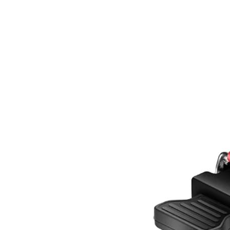
["whatsapp","linkedin","line","facebook"]