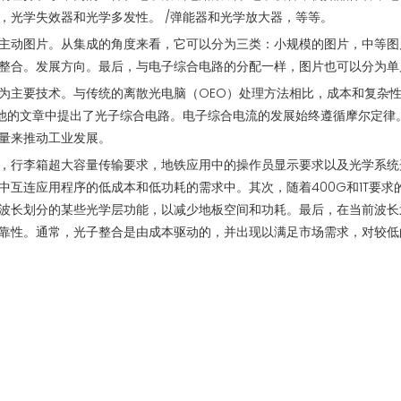
，光学失效器和光学多发性。 /弹能器和光学放大器，等等。
主动图片。从集成的角度来看，它可以分为三类：小规模的图片，中等图
整合。发展方向。最后，与电子综合电路的分配一样，图片也可以分为单
为主要技术。与传统的离散光电脑（OEO）处理方法相比，成本和复杂
 Miller）在他的文章中提出了光子综合电路。电子综合电流的发展始终遵循
量来推动工业发展。
，行李箱超大容量传输要求，地铁应用中的操作员显示要求以及光学系统
中互连应用程序的低成本和低功耗的需求中。其次，随着400G和1T要
波长划分的某些光学层功能，以减少地板空间和功耗。最后，在当前波长
靠性。通常，光子整合是由成本驱动的，并出现以满足市场需求，对较低