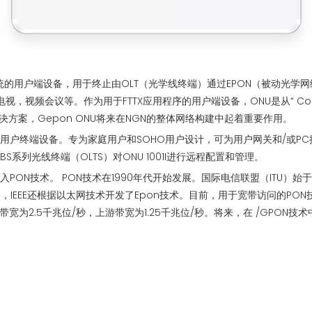
统的用户端设备，用于终止由OLT（光学线终端）通过EPON（被动光学网
，视频会议等。作为用于FTTX应用程序的用户端设备，ONU是从“ Copper Cable
方案，Gepon ONU将来在NGN的整体网络构建中起着重要作用。
PON系统用户终端设备。专为家庭用户和SOHO用户设计，可为用户网关和/或PC提
BBS系列光线终端（OLTS）对ONU 1001I进行远程配置和管理。
N技术。 PON技术在1990年代开始发展。国际电信联盟（ITU）始于AP
，IEEE还根据以太网技术开发了Epon技术。目前，用于宽带访问的PON
为2.5千兆位/秒，上游带宽为1.25千兆位/秒。将来，在 /GPON技术中开发