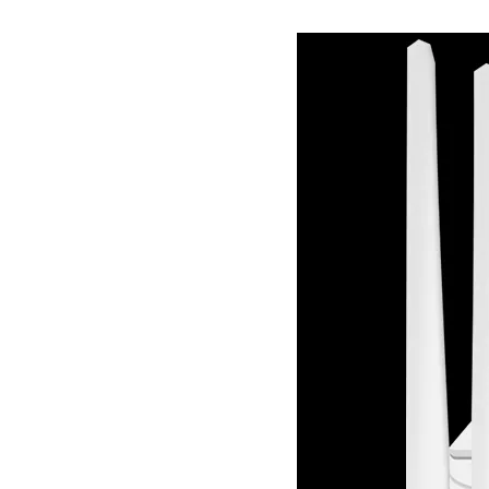
["whatsapp","linkedin","line","facebook"]