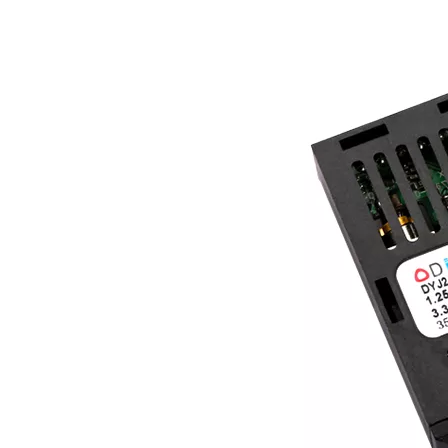
["whatsapp","linkedin","line","facebook"]