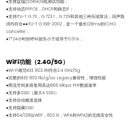
●支撑盆端口GR909线测试功能；
●支持动态PPPOE，DHCP和静态IP：
●支持ITU-T G.711，G.723.1，G.729和其他三种压缩算法；回声取
消均符合●●ITU-T G.168-2002，是一个最长128ms的ECHO
canceller；
●7*24小时的呼叫损失小于或等于0.01％，
WiFi功能（2.4G/5G）
●Wi-Fi规范IEEE 802.11N符合2.4 GHz/5g
●完整的IEEE 802.11b/g/ac Legacy兼容性，增强性能
●两流空间多路复用高达866 Mbps PHY数据速率
●支持多SSID（最大4 SSID）
●支持自动频道选择
●支持隐藏SSID
●支持64/128位WEP，802.1X，WPA和WPA2的无线安全性